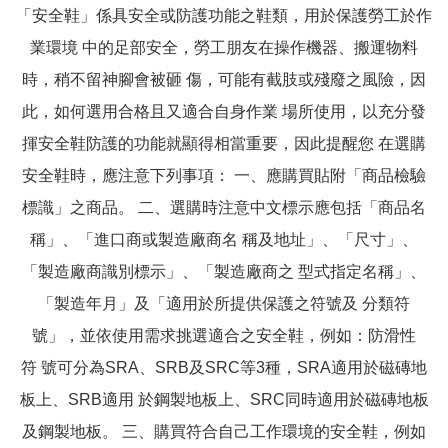
「安全鞋」係具安全或防護功能之鞋類，用於保護勞工於作
業環境 中的足部安全，勞工朋友在操作機器、搬運物料
時，稍不留神腳會被砸 傷，可能有截肢或殘廢之風險，因
此，如何選用合格且又適合自身作業 場所使用，以充分發
揮安全鞋防護的功能就顯得相當重要，因此提醒您 在選購
安全鞋時，應注意下列事項： 一、應購買貼附「商品檢驗
標識」之商品。 二、選購時注意中文標示應包括「商品名
稱」、「進口商或製造廠商名 稱及地址」、「尺寸」、
「製造廠商識別標示」、「製造廠商之 型式指定名稱」、
「製造年月」及「適用於所提供保護之符號及 分類符
號」，並依使用需求挑選適合之安全鞋，例如：防滑性
符 號可分為SRA、SRB及SRC等3種，SRA適用於磁磚地
板上、SRB適用 於鋼製地板上、SRC同時適用於磁磚地板
及鋼製地板。 三、購買符合自己工作環境的安全鞋，例如