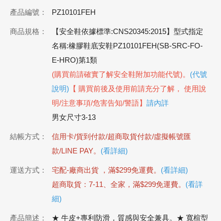
產品編號：
PZ10101FEH
商品規格：
【安全鞋依據標準:CNS20345:2015】型式指定
名稱:橡膠鞋底安鞋PZ10101FEH(SB-SRC-FO-
E-HRO)第1類
(購買前請確實了解安全鞋附加功能代號)。
(代號
說明)
【 購買前後及使用前請充分了解， 使用說
明/注意事項/危害告知/警語】
請內詳
男女尺寸3-13
結帳方式：
信用卡/貨到付款/超商取貨付款/虛擬帳號匯
款/LINE PAY。
(看詳細)
運送方式：
宅配-廠商出貨 ，滿$299免運費。
(看詳細)
超商取貨：7-11、全家，滿$299免運費。
(看詳
細)
產品簡述：
★ 牛皮+專利防滑，質感與安全兼具。★ 寬楦型