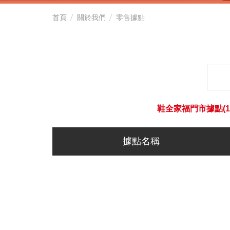
工
首頁
關於我們
零售據點
作
鞋．
止
鞋全家福門市據點(18
滑
據點名稱
鞋．
機