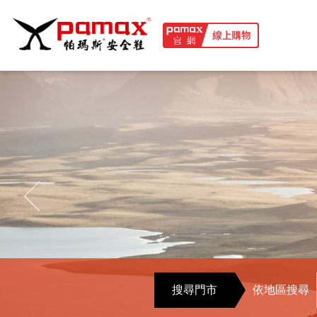
PAMAX
帕
瑪
斯
安
全
鞋．
搜尋門市
依地區搜尋