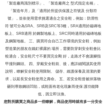
「製造廠商識別標示」、「製造廠商之 型式指定名稱」、
「製造年月」及「適用於所提供保護之符號及 分類符
號」，並依使用需求挑選適合之安全鞋，例如：防滑性
符 號可分為SRA、SRB及SRC等3種，SRA適用於磁磚地
板上、SRB適用 於鋼製地板上、SRC同時適用於磁磚地板
及鋼製地板。 三、購買符合自己工作環境的安全鞋，例如
營造業的朋友在鐵釘裸露的 場所，需要防穿刺安全鞋會比
較適合，安全鞋尺寸不要買完全剛 好，走路才不會讓腳指
甲撞到鋼頭。 四、穿戴安全鞋前、後，應詳細閱讀其使用
說明，瞭解安全鞋使用限制、 儲存、維護保養及清潔的要
求，以延長安全鞋使用之壽命。 五、若安全鞋曾被掉落物
砸到導致鋼頭凹陷，或鞋面有老化現象而使保 護功能降
低，因立即汰換。
您對所購買之商品多一些瞭解，商品使用時就有多一分安全