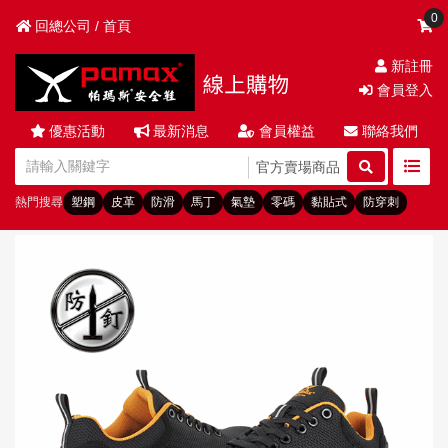
0
回總公司 / 首頁
新註冊
會員登入
優惠活動
最新消息
會員權益
聯絡我們
官方賣場商品
熱門搜尋
塑鋼
皮革
防滑
馬丁
氣墊
零碼
黏貼式
防穿刺