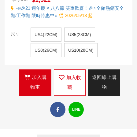
📣🎉21 週年慶 × 八八節 雙重歡慶！🎉⭐全館熱銷安全
鞋/工作鞋 限時特惠中⭐
從 2026/05/13 起
尺寸
US4(22CM)
US5(23CM)
US8(26CM)
US10(28CM)
加入購
返回線上購
加入收
物車
物
藏
LINE