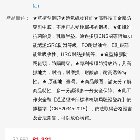
細)
產品簡述：
★寬楦塑鋼頭★透氣織物鞋面★高科技非金屬防
穿刺中底，不用再忍受硬梆梆的鋼板。★銀纖維
抗菌除臭，乳膠半墊。通過多項CNS國家附加功
能認證:SRC防滑等級、FO耐燃油性、E鞋跟部
能量吸收性、HRO耐熱接觸等。★造型橡膠防
踢鞋頭，防踢耐穿。★專利橡膠防滑紋路，具高
抓地力，耐油，耐磨損，耐酸鹼，耐高溫等特
性。★ 原產地 : 臺灣。★商品嚴選，請充分了解
商品特性，多一分認識多一分安全保障。★此工
作安全鞋【通過經濟部標準檢驗局驗證登錄】依
據標準【CNS20345:2015】，依法取得合格證書
及合法銷售，可以放心購買。
$1,321
$2,980