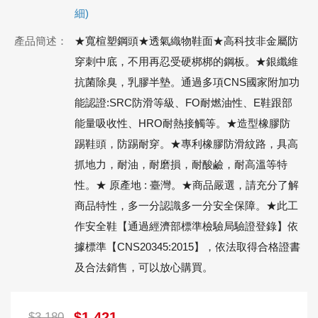
細)
產品簡述：
★寬楦塑鋼頭★透氣織物鞋面★高科技非金屬防
穿刺中底，不用再忍受硬梆梆的鋼板。★銀纖維
抗菌除臭，乳膠半墊。通過多項CNS國家附加功
能認證:SRC防滑等級、FO耐燃油性、E鞋跟部
能量吸收性、HRO耐熱接觸等。★造型橡膠防
踢鞋頭，防踢耐穿。★專利橡膠防滑紋路，具高
抓地力，耐油，耐磨損，耐酸鹼，耐高溫等特
性。★ 原產地 : 臺灣。★商品嚴選，請充分了解
商品特性，多一分認識多一分安全保障。★此工
作安全鞋【通過經濟部標準檢驗局驗證登錄】依
據標準【CNS20345:2015】，依法取得合格證書
及合法銷售，可以放心購買。
$1,421
$3,180