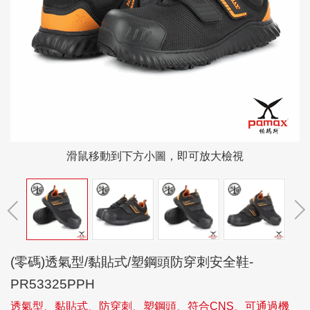
滑鼠移動到下方小圖，即可放大檢視
(零碼)透氣型/黏貼式/塑鋼頭防穿刺安全鞋-
PR53325PPH
透氣型、黏貼式、防穿刺、塑鋼頭、符合CNS、可通過機