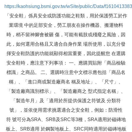
https://kaohsiung.bsmi.gov.tw/wSite/public/Data/f161041338
「安全鞋」係具安全或防護功能之鞋類，用於保護勞工於作
業環境 中的足部安全，勞工朋友在操作機器、搬運物料
時，稍不留神腳會被砸 傷，可能有截肢或殘廢之風險，因
此，如何選用合格且又適合自身作業 場所使用，以充分發
揮安全鞋防護的功能就顯得相當重要，因此提醒您 在選購
安全鞋時，應注意下列事項： 一、應購買貼附「商品檢驗
標識」之商品。 二、選購時注意中文標示應包括「商品名
稱」、「進口商或製造廠商名 稱及地址」、「尺寸」、
「製造廠商識別標示」、「製造廠商之 型式指定名稱」、
「製造年月」及「適用於所提供保護之符號及 分類符
號」，並依使用需求挑選適合之安全鞋，例如：防滑性
符 號可分為SRA、SRB及SRC等3種，SRA適用於磁磚地
板上、SRB適用 於鋼製地板上、SRC同時適用於磁磚地板