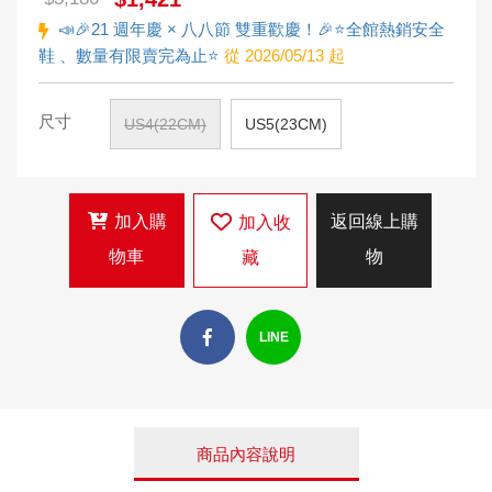
📣🎉21 週年慶 × 八八節 雙重歡慶！🎉⭐全館熱銷安全
鞋 、數量有限賣完為止⭐
從 2026/05/13 起
尺寸
US4(22CM)
US5(23CM)
加入購
返回線上購
加入收
物車
物
藏
LINE
商品內容說明