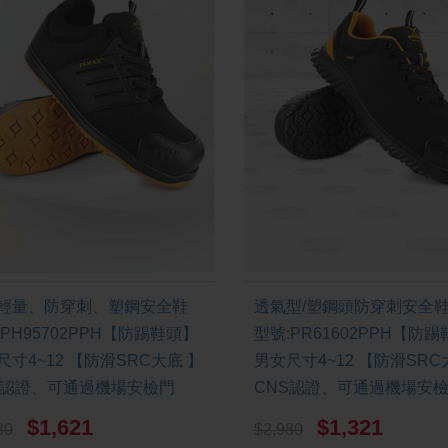
輕量、防穿刺、塑鋼安全鞋
:PH95702PPH【防踢鞋頭】
型號:PR61602PPH【防
尺寸4~12 【防滑SRC大底 】
男女尺寸4~12 【防滑SRC
S認證、可通過機場安檢門
CNS認證、可通過機場安
$1,621
$1,321
80
$2,980