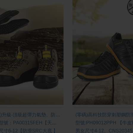
(零碼)升級-頂級超彈力氣墊、防滑安全鞋
號：PA00315FEH【天然牛皮 】
型號:PH09012PPH 【牛
尺寸6-12【防滑SRC大底 】
男女尺寸4-12。CNS20345 防滑S