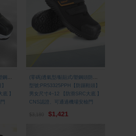
(零碼)高科技、天然牛皮、塑鋼安全鞋
(零碼)透氣型/黏貼式/塑鋼頭防穿刺防滑安全鞋
製】
型號:PR53325PPH【防踢鞋頭】
大底 】
男女尺寸4~12 【防滑SRC大底 】
檢門
CNS認證、可通過機場安檢門
$1,421
$3,180