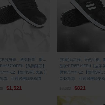
(零碼)科技升級、透氣輕量、塑鋼安全鞋
:PH95709FEH【防踢鞋頭】
型號:PT85719FEH【皮革
尺寸4~12 【防滑SRC大底 】
男女尺寸4~12 【防滑SRC
S認證、可通過機場安檢門
CNS認證、可通過機場安
$1,521
$821
80
$2,680