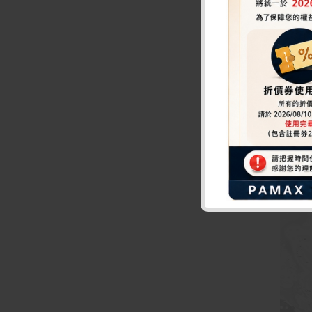
透氣
型號
男女
CN
$2,9