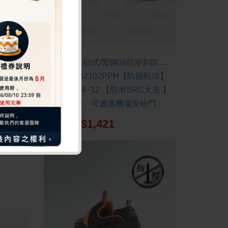
透氣型/黏貼式/防踢防滑/塑鋼頭安全鞋
透氣型/黏貼式/塑鋼頭防穿刺防滑安全鞋
踢鞋頭】
型號:PR52102PPH【防踢鞋頭】
大底 】
男女尺寸4~12 【防滑SRC大底 】
檢門
CNS認證、可通過機場安檢門
$1,421
$2,980