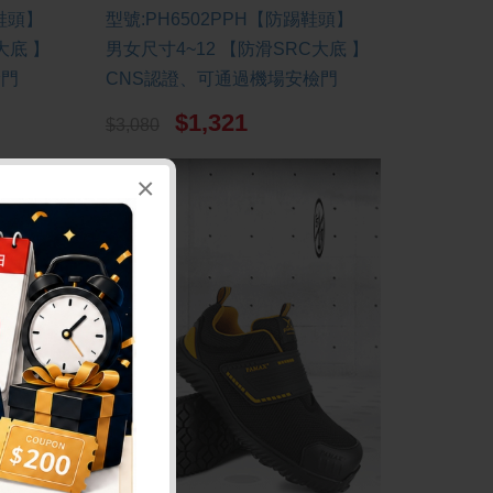
踢鞋頭】
型號:PH6502PPH【防踢鞋頭】
大底 】
男女尺寸4~12 【防滑SRC大底 】
檢門
CNS認證、可通過機場安檢門
$1,321
$3,080
×