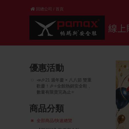
回總公司 / 首頁
優惠活動
📣🎉21 週年慶 × 八八節 雙重
歡慶！🎉⭐全館熱銷安全鞋 、
數量有限賣完為止⭐
商品分類
全部商品/快速總覽