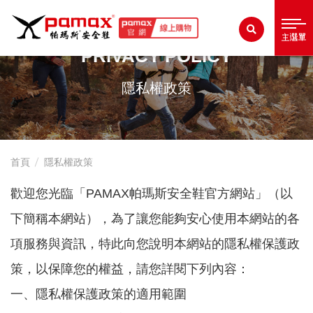
展
PAMAX
開
PRIVACY POLICY
選
帕
隱私權政策
單
瑪
斯
首頁
隱私權政策
歡迎您光臨「PAMAX帕瑪斯安全鞋官方網站」（以
安
下簡稱本網站），為了讓您能夠安心使用本網站的各
全
項服務與資訊，特此向您說明本網站的隱私權保護政
策，以保障您的權益，請您詳閱下列內容：
鞋．
一、隱私權保護政策的適用範圍